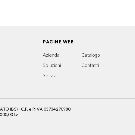
PAGINE WEB
Azienda
Catalogo
Soluzioni
Contatti
Servizi
 (BS) - C.F. e P.IVA 03734270980
00,00 i.v.