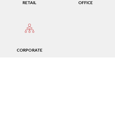
RETAIL
OFFICE
CORPORATE
Acquisto
Ampia gamma di dispositivi professionali,
affidabili e performanti, con consulenza