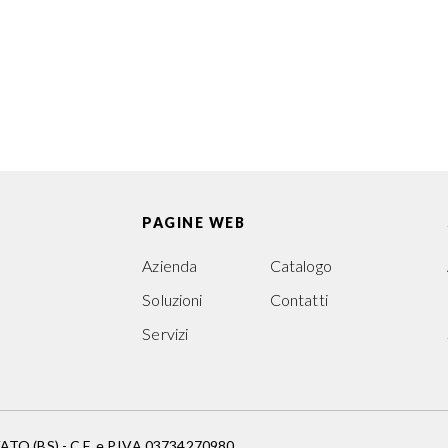
su questo prodott
Scarica il pdf!
PAGINE WEB
Azienda
Catalogo
Soluzioni
Contatti
Servizi
 (BS) - C.F. e P.IVA 03734270980