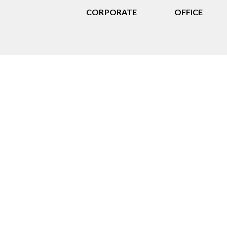
CORPORATE
OFFICE
Acquisto
Ampia gamma di dispositivi
professionali, affidabili e
performanti, con consulenza
dedicata e assistenza post-