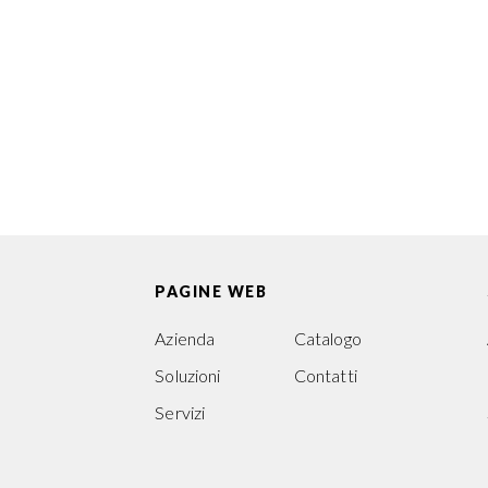
informazioni aggi
su questo prodott
Scarica il pdf!
PAGINE WEB
Azienda
Catalogo
Soluzioni
Contatti
Servizi