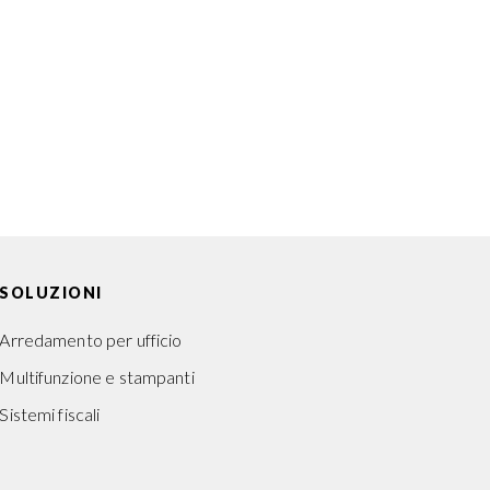
untive
o?
DOWNLOAD
SOLUZIONI
Arredamento per ufficio
Multifunzione e stampanti
Sistemi fiscali