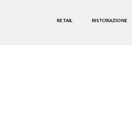
RETAIL
RISTORAZIONE
Acquisto
Ampia gamma di dispositivi
professionali, affidabili e